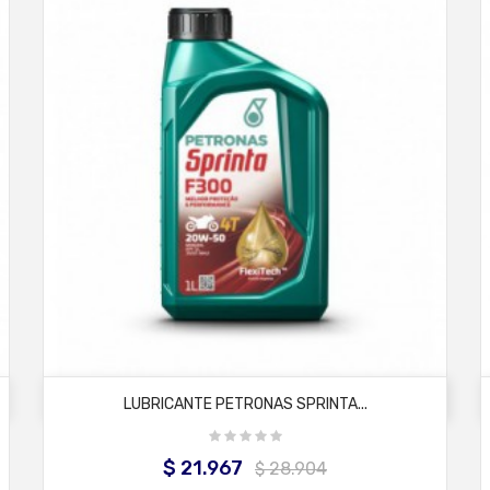
AÑADIR AL CARRITO
LUBRICANTE PETRONAS SPRINTA...
$ 21.967
Precio
Precio
$ 28.904