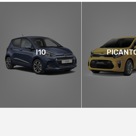
I10
PICANT