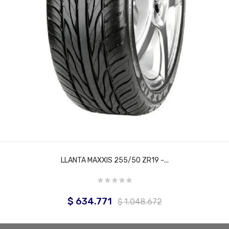
LLANTA MAXXIS 255/50 ZR19 -...
$ 634.771
Precio
Precio
$ 1.048.672
base