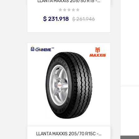
LLANTA MAXXIS 205/50 R15 -...
$ 231.918
Precio
Precio
$ 261.946
base
AÑADIR AL CARRITO
LLANTA MAXXIS 205/70 R15C -...