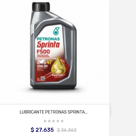
AÑADIR AL CARRITO
LUBRICANTE PETRONAS SPRINTA...
$ 27.635
Precio
Precio
$ 36.363