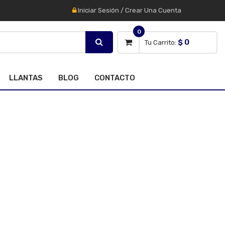
Iniciar Sesión
/
Crear Una Cuenta
0
$ 0
Tu Carrito:
LLANTAS
BLOG
CONTACTO