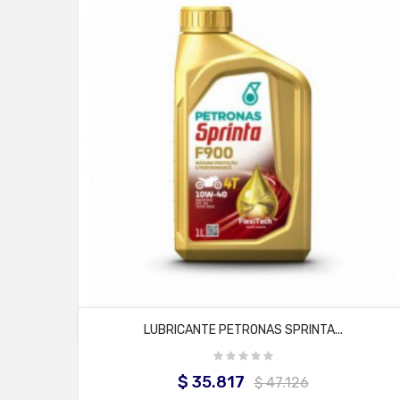
AÑADIR AL CARRITO
LUBRICANTE PETRONAS SPRINTA...
$ 35.817
Precio
Precio
$ 47.126