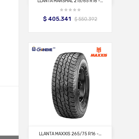
LLANTA MARSHAL 215/65 R16 -...
$ 405.341
Precio
Precio
$ 550.392
base
AÑADIR AL CARRITO
LLANTA MAXXIS 265/75 R16 -...