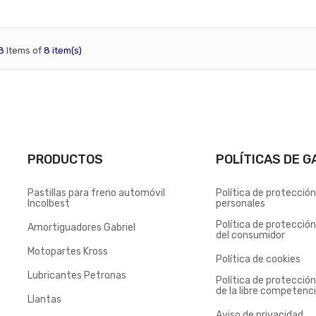
8
Items of
8 item(s)
PRODUCTOS
POLÍTICAS DE G
Pastillas para freno automóvil
Política de protecció
Incolbest
personales
Política de protecció
Amortiguadores Gabriel
del consumidor
Motopartes Kross
Política de cookies
Lubricantes Petronas
Política de protecció
de la libre competenc
Llantas
Aviso de privacidad