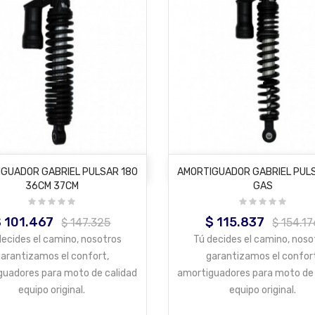
AÑADIR AL CARRITO
AÑADIR AL CARRITO
GUADOR GABRIEL PULSAR 180
AMORTIGUADOR GABRIEL PUL
36CM 37CM
GAS
$ 101.467
$ 115.837
recio
Precio
Precio
Precio
$ 147.325
$ 154.17
base
base
decides el camino, nosotros
Tú decides el camino, noso
arantizamos el confort,
garantizamos el confor
guadores para moto de calidad
amortiguadores para moto de 
equipo original.
equipo original.