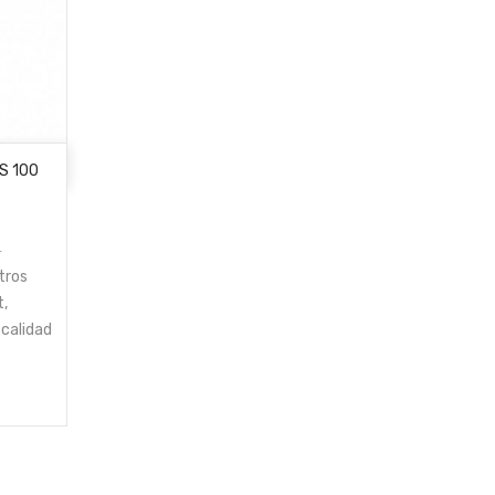
S 100
2
tros
t,
calidad