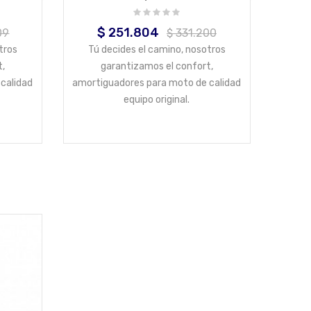
$ 251.804
Precio
Precio
09
$ 331.200
base
tros
Tú decides el camino, nosotros
t,
garantizamos el confort,
calidad
amortiguadores para moto de calidad
equipo original.