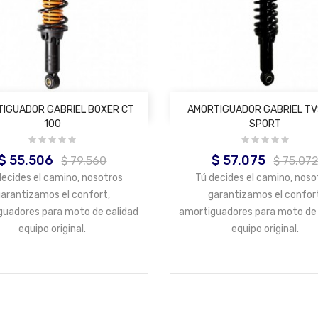
AÑADIR AL CARRITO
AÑADIR AL CARRITO
IGUADOR GABRIEL BOXER CT
AMORTIGUADOR GABRIEL TV
100
SPORT
$ 55.506
$ 57.075
Precio
Precio
Precio
Precio
$ 79.560
$ 75.07
base
base
decides el camino, nosotros
Tú decides el camino, noso
arantizamos el confort,
garantizamos el confor
guadores para moto de calidad
amortiguadores para moto de 
equipo original.
equipo original.