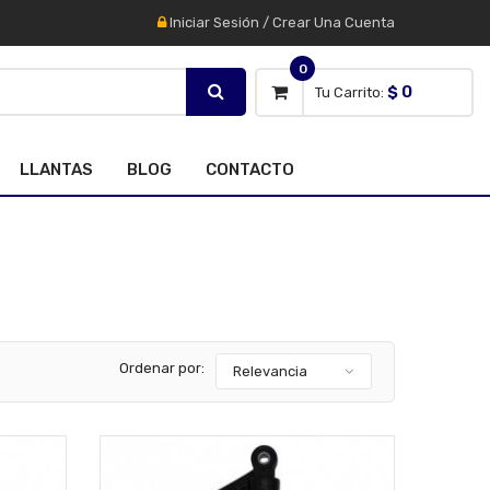
Iniciar Sesión
/
Crear Una Cuenta
0
$ 0
Tu Carrito:
LLANTAS
BLOG
CONTACTO
Ordenar por:
Relevancia