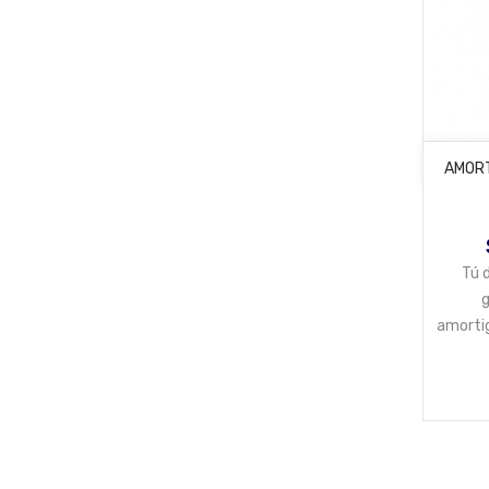
AMORT
Tú 
g
amorti