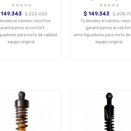
 149.343
$ 149.343
ecio
Precio
Precio
Precio
$ 222.623
$ 208.7
base
base
decides el camino, nosotros
Tú decides el camino, noso
arantizamos el confort,
garantizamos el confor
guadores para moto de calidad
amortiguadores para moto de 
equipo original.
equipo original.