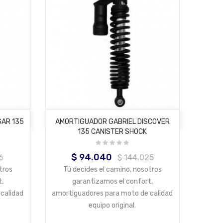
AÑADIR AL CARRITO
SAR 135
AMORTIGUADOR GABRIEL DISCOVER
135 CANISTER SHOCK
$ 94.040
Precio
Precio
6
$ 144.025
base
tros
Tú decides el camino, nosotros
t,
garantizamos el confort,
calidad
amortiguadores para moto de calidad
equipo original.