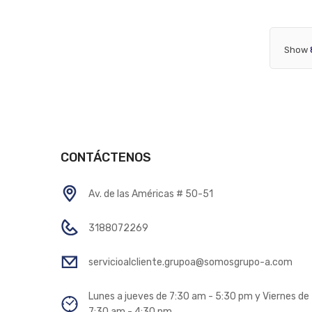
Show
CONTÁCTENOS
Av. de las Américas # 50-51
3188072269
servicioalcliente.grupoa@somosgrupo-a.com
Lunes a jueves de 7:30 am - 5:30 pm y Viernes de
7:30 am - 4:30 pm