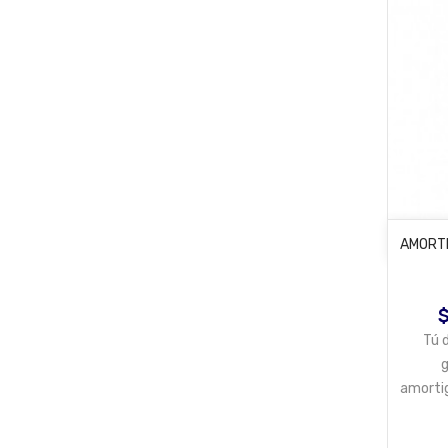
AMORTI
P
Tú 
g
amorti