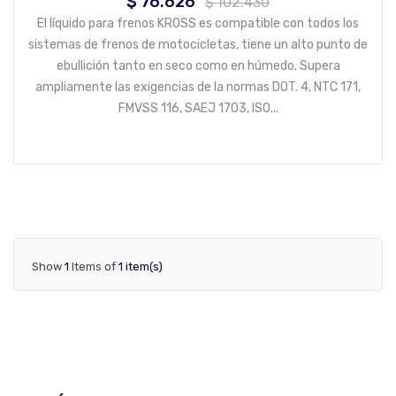
$ 76.626
Precio
Precio
$ 102.430
base
El líquido para frenos KROSS es compatible con todos los
sistemas de frenos de motocicletas, tiene un alto punto de
ebullición tanto en seco como en húmedo. Supera
ampliamente las exigencias de la normas DOT. 4, NTC 171,
FMVSS 116, SAEJ 1703, ISO...
Show
1
Items of
1 item(s)