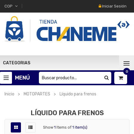
Iniciar Sesión
COP
CATEGORIAS
0
MENÚ
Inicio
MOTOPARTES
Líquido para frenos
LÍQUIDO PARA FRENOS
Show
1
Items of
1 item(s)