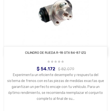
AÑADIR AL CARRITO
CILINDRO DE RUEDA R-18 GTX 84-87 IZQ
$ 54.172
Precio
Precio
$ 82.079
base
Experimenta un eficiente desempeño y respuesta del
sistema de frenos con estas piezas de medidas exactas que
garantizan un perfecto encaje con tu vehículo. Para un
óptimo rendimiento, se recomienda reemplazar el conjunto
completo al final de su...