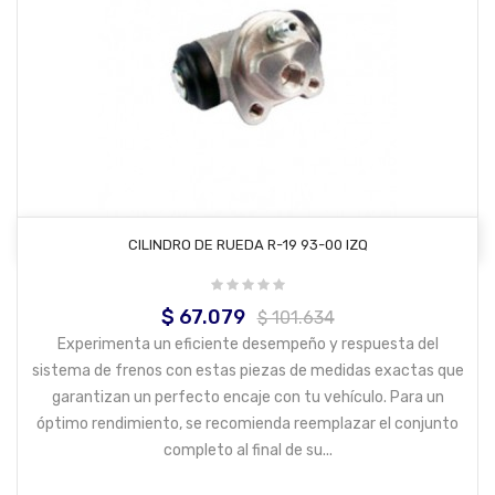
AÑADIR AL CARRITO
CILINDRO DE RUEDA R-19 93-00 IZQ
$ 67.079
Precio
Precio
$ 101.634
base
Experimenta un eficiente desempeño y respuesta del
sistema de frenos con estas piezas de medidas exactas que
garantizan un perfecto encaje con tu vehículo. Para un
óptimo rendimiento, se recomienda reemplazar el conjunto
completo al final de su...