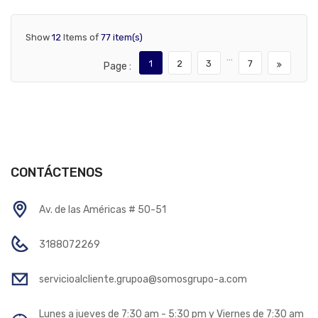
Show
12
Items of
77 item(s)
…
1
2
3
7
Page :
CONTÁCTENOS
Av. de las Américas # 50-51
3188072269
servicioalcliente.grupoa@somosgrupo-a.com
Lunes a jueves de 7:30 am - 5:30 pm y Viernes de 7:30 am