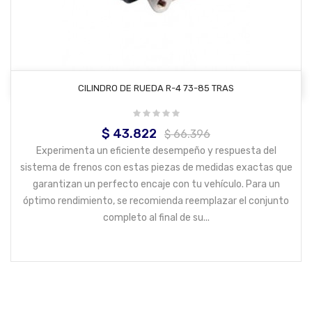
AÑADIR AL CARRITO
CILINDRO DE RUEDA R-4 73-85 TRAS
$ 43.822
Precio
Precio
$ 66.396
base
Experimenta un eficiente desempeño y respuesta del
sistema de frenos con estas piezas de medidas exactas que
garantizan un perfecto encaje con tu vehículo. Para un
óptimo rendimiento, se recomienda reemplazar el conjunto
completo al final de su...