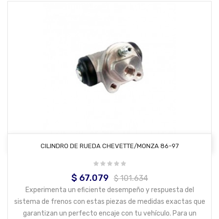
AÑADIR AL CARRITO
CILINDRO DE RUEDA CHEVETTE/MONZA 86-97
$ 67.079
Precio
Precio
$ 101.634
base
Experimenta un eficiente desempeño y respuesta del
sistema de frenos con estas piezas de medidas exactas que
garantizan un perfecto encaje con tu vehículo. Para un