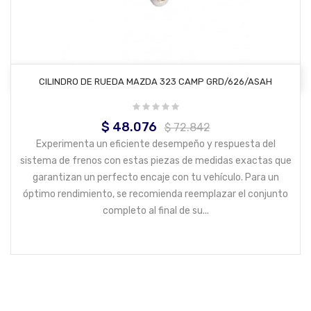
AÑADIR AL CARRITO
CILINDRO DE RUEDA MAZDA 323 CAMP GRD/626/ASAH
$ 48.076
Precio
Precio
$ 72.842
base
Experimenta un eficiente desempeño y respuesta del
sistema de frenos con estas piezas de medidas exactas que
garantizan un perfecto encaje con tu vehículo. Para un
óptimo rendimiento, se recomienda reemplazar el conjunto
completo al final de su...