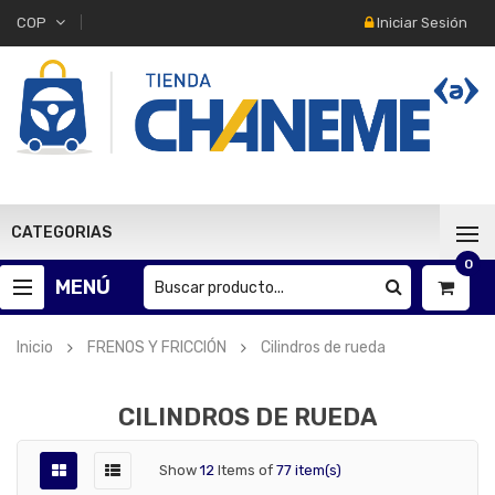
Iniciar Sesión
COP
CATEGORIAS
0
MENÚ
Inicio
FRENOS Y FRICCIÓN
Cilindros de rueda
CILINDROS DE RUEDA
Show
12
Items of
77 item(s)