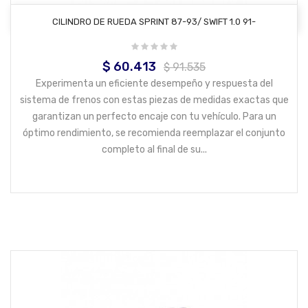
AÑADIR AL CARRITO
CILINDRO DE RUEDA SPRINT 87-93/ SWIFT 1.0 91-
$ 60.413
Precio
Precio
$ 91.535
base
Experimenta un eficiente desempeño y respuesta del
sistema de frenos con estas piezas de medidas exactas que
garantizan un perfecto encaje con tu vehículo. Para un
óptimo rendimiento, se recomienda reemplazar el conjunto
completo al final de su...