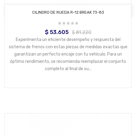
AÑADIR AL CARRITO
CILINDRO DE RUEDA R-12 BREAK 73-83
$ 53.605
Precio
Precio
$ 81.220
base
Experimenta un eficiente desempeño y respuesta del
sistema de frenos con estas piezas de medidas exactas que
garantizan un perfecto encaje con tu vehículo. Para un
óptimo rendimiento, se recomienda reemplazar el conjunto
completo al final de su...