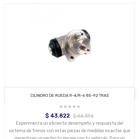
AÑADIR AL CARRITO
CILINDRO DE RUEDA R-4/R-6 85-92 TRAS
$ 43.822
Precio
Precio
$ 66.396
base
Experimenta un eficiente desempeño y respuesta del
sistema de frenos con estas piezas de medidas exactas que
garantizan un perfecto encaje con tu vehículo. Para un