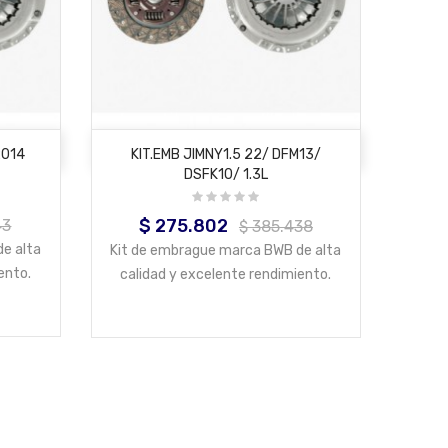
AÑADIR AL CARRITO
2014
KIT.EMB JIMNY1.5 22/ DFM13/
DSFK10/ 1.3L
$ 275.802
43
Precio
Precio
$ 385.438
base
e alta
Kit de embrague marca BWB de alta
ento.
calidad y excelente rendimiento.