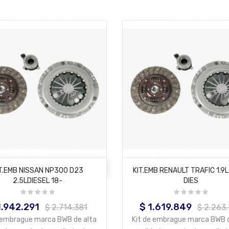
AÑADIR AL CARRITO
AÑADIR AL CARRITO
T.EMB NISSAN NP300 D23
KIT.EMB RENAULT TRAFIC 1.9L
2.5LDIESEL 18-
DIES
1.942.291
$ 1.619.849
cio
Precio
Precio
Precio
$ 2.714.381
$ 2.263
base
base
e embrague marca BWB de alta
Kit de embrague marca BWB d