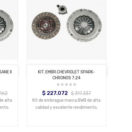
AÑADIR AL CARRITO
ANE II
KIT. EMBR.CHEVROLET SPARK-
CHRONOS 7:24
$ 227.072
Precio
Precio
.162
$ 317.337
base
e alta
Kit de embrague marca BWB de alta
ento.
calidad y excelente rendimiento.