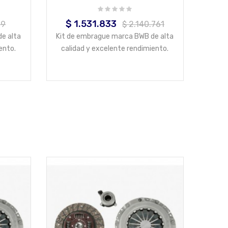
$ 1.531.833
Precio
Precio
79
$ 2.140.761
base
e alta
Kit de embrague marca BWB de alta
ento.
calidad y excelente rendimiento.