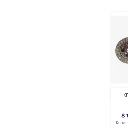
KI
$ 
Pre
Kit d