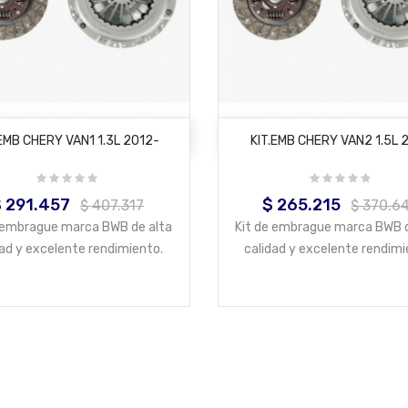
AÑADIR AL CARRITO
AÑADIR AL CARRITO
.EMB CHERY VAN1 1.3L 2012-
KIT.EMB CHERY VAN2 1.5L 
 291.457
$ 265.215
recio
Precio
Precio
Precio
$ 407.317
$ 370.6
base
base
e embrague marca BWB de alta
Kit de embrague marca BWB d
dad y excelente rendimiento.
calidad y excelente rendimi