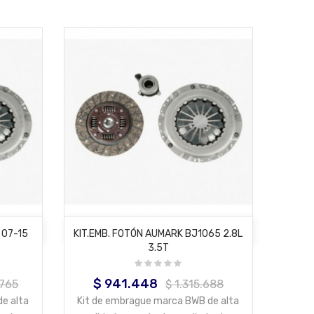
AÑADIR AL CARRITO
 07-15
KIT.EMB. FOTÓN AUMARK BJ1065 2.8L
3.5T
$ 941.448
Precio
Precio
.765
$ 1.315.688
base
e alta
Kit de embrague marca BWB de alta