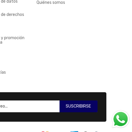
n de datos
Quiénes somos
n de derechos
n y promoción
ia
ías
SUSCRIBIRSE