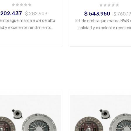
 202.437
ecio
Precio
$ 543.950
$ 282.909
Precio
Precio
$ 760.1
base
base
e embrague marca BWB de alta
Kit de embrague marca BWB d
dad y excelente rendimiento.
calidad y excelente rendimi