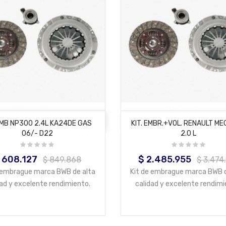
AÑADIR AL CARRITO
AÑADIR AL CARRITO
 EMB NP300 2.4L KA24DE GAS
KIT. EMBR.+VOL. RENAULT MEG
06/- D22
2.0 L
 608.127
$ 2.485.955
ecio
Precio
Precio
Precio
$ 849.868
$ 3.474
base
base
e embrague marca BWB de alta
Kit de embrague marca BWB d
dad y excelente rendimiento.
calidad y excelente rendimi