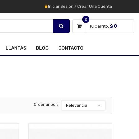
Iniciar Sesión
/
Crear Una Cuenta
0
$ 0
Tu Carrito:
LLANTAS
BLOG
CONTACTO
Ordenar por:
Relevancia