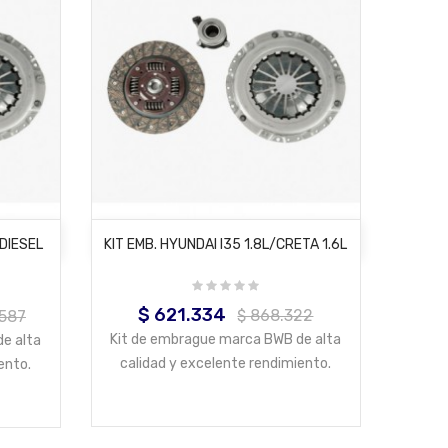
AÑADIR AL CARRITO
 DIESEL
KIT EMB. HYUNDAI I35 1.8L/CRETA 1.6L
$ 621.334
Precio
Precio
$ 868.322
.587
base
Kit de embrague marca BWB de alta
e alta
calidad y excelente rendimiento.
ento.