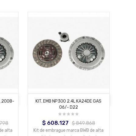
AÑADIR AL CARRITO
L 2008-
KIT. EMB NP300 2.4L KA24DE GAS
06/- D22
$ 608.127
Precio
Precio
.798
$ 849.868
base
e alta
Kit de embrague marca BWB de alta