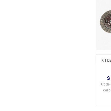
KIT 
$
Pr
Kit d
cali