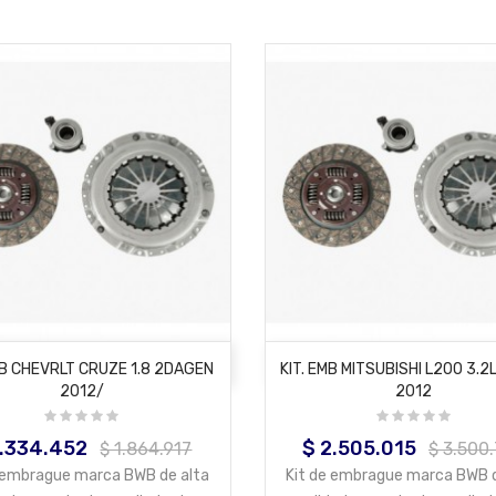
AÑADIR AL CARRITO
AÑADIR AL CARRITO
MB CHEVRLT CRUZE 1.8 2DAGEN
KIT. EMB MITSUBISHI L200 3.2
2012/
2012
1.334.452
$ 2.505.015
cio
Precio
Precio
Precio
$ 1.864.917
$ 3.500
base
base
e embrague marca BWB de alta
Kit de embrague marca BWB d