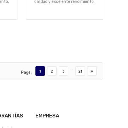
ento.
calidad y excelente rendimiento.
…
1
2
3
21
Page :
ARANTÍAS
EMPRESA