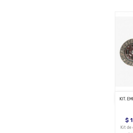
KIT. E
$ 
Pre
Kit d