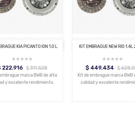
AÑADIR AL CARRITO
AÑADIR AL CARRITO
BRAGUE KIA PICANTO ION 1.0 L
KIT EMBRAGUE NEW RIO 1.4L
$ 222.916
$ 449.434
recio
Precio
Precio
Precio
$ 311.528
$ 628.0
base
base
e embrague marca BWB de alta
Kit de embrague marca BWB d
dad y excelente rendimiento.
calidad y excelente rendimi