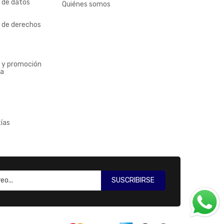
n de datos
Quiénes somos
n de derechos
n y promoción
ia
ías
SUSCRIBIRSE