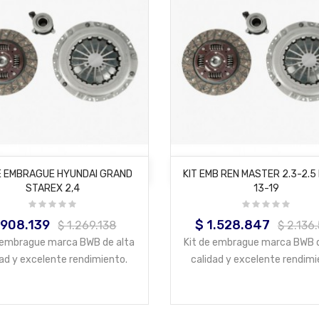
AÑADIR AL CARRITO
AÑADIR AL CARRITO
DE EMBRAGUE HYUNDAI GRAND
KIT EMB REN MASTER 2.3-2.5
STAREX 2,4
13-19
 908.139
$ 1.528.847
ecio
Precio
Precio
Precio
$ 1.269.138
$ 2.136
base
base
e embrague marca BWB de alta
Kit de embrague marca BWB d
dad y excelente rendimiento.
calidad y excelente rendimi