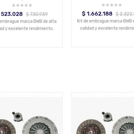
$ 1.662.188
 523.028
Precio
Precio
recio
Precio
$ 2.322
$ 730.939
base
base
Kit de embrague marca BWB d
e embrague marca BWB de alta
calidad y excelente rendimi
dad y excelente rendimiento.