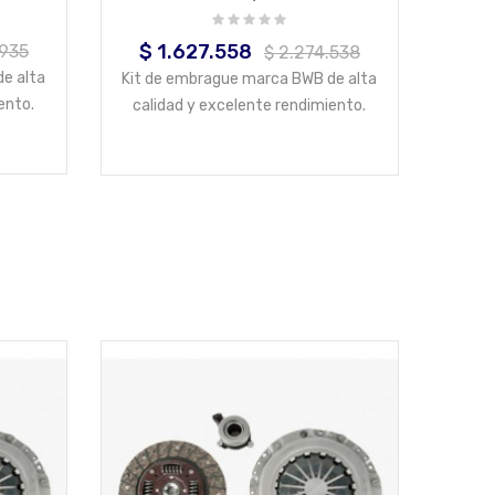
$ 1.627.558
.935
Precio
Precio
$ 2.274.538
base
e alta
Kit de embrague marca BWB de alta
ento.
calidad y excelente rendimiento.