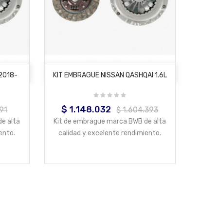
AÑADIR AL CARRITO
 2018-
KIT EMBRAGUE NISSAN QASHQAI 1.6L
$ 1.148.032
Precio
Precio
91
$ 1.604.393
base
e alta
Kit de embrague marca BWB de alta
ento.
calidad y excelente rendimiento.