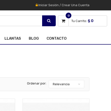
Iniciar Sesión
/
Crear Una Cuenta
0
$ 0
Tu Carrito:
LLANTAS
BLOG
CONTACTO
Ordenar por:
Relevancia