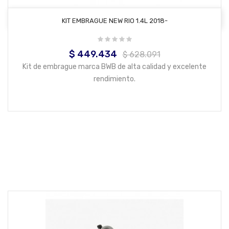
AÑADIR AL CARRITO
KIT EMBRAGUE NEW RIO 1.4L 2018-
$ 449.434
Precio
Precio
$ 628.091
base
Kit de embrague marca BWB de alta calidad y excelente
rendimiento.