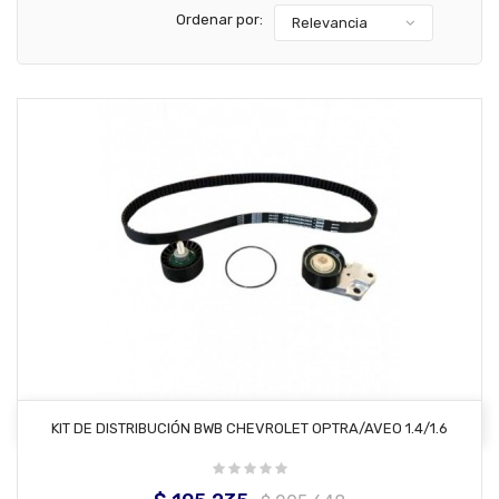
Ordenar por:
Relevancia
AÑADIR AL CARRITO
KIT DE DISTRIBUCIÓN BWB CHEVROLET OPTRA/AVEO 1.4/1.6