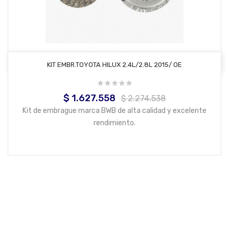
AÑADIR AL CARRITO
KIT EMBR.TOYOTA HILUX 2.4L/2.8L 2015/ OE
$ 1.627.558
Precio
Precio
$ 2.274.538
base
Kit de embrague marca BWB de alta calidad y excelente
rendimiento.