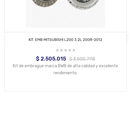
AÑADIR AL CARRITO
KIT. EMB MITSUBISHI L200 3.2L 2008-2012
$ 2.505.015
Precio
Precio
$ 3.500.798
base
Kit de embrague marca BWB de alta calidad y excelente
rendimiento.