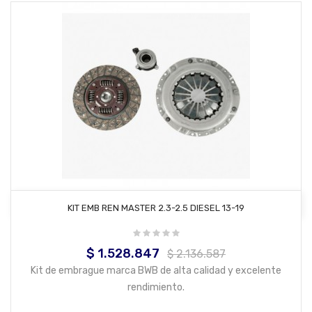
AÑADIR AL CARRITO
KIT EMB REN MASTER 2.3-2.5 DIESEL 13-19
$ 1.528.847
Precio
Precio
$ 2.136.587
base
Kit de embrague marca BWB de alta calidad y excelente
rendimiento.