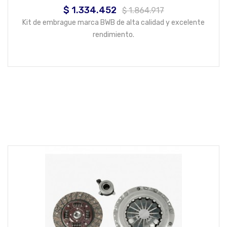
$ 1.334.452
Precio
Precio
$ 1.864.917
base
Kit de embrague marca BWB de alta calidad y excelente
rendimiento.