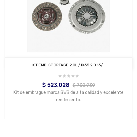
AÑADIR AL CARRITO
KIT EMB. SPORTAGE 2.0L / IX35 2.0 13/-
$ 523.028
Precio
Precio
$ 730.939
base
Kit de embrague marca BWB de alta calidad y excelente
rendimiento.