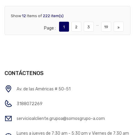
Show
12
Items of
222 item(s)
…
1
2
3
19
Page :
CONTÁCTENOS
Av. de las Américas # 50-51
3188072269
servicioalcliente.grupoa@somosgrupo-a.com
Lunes a jueves de 7:30 am - 5:30 pm y Viernes de 7:30 am