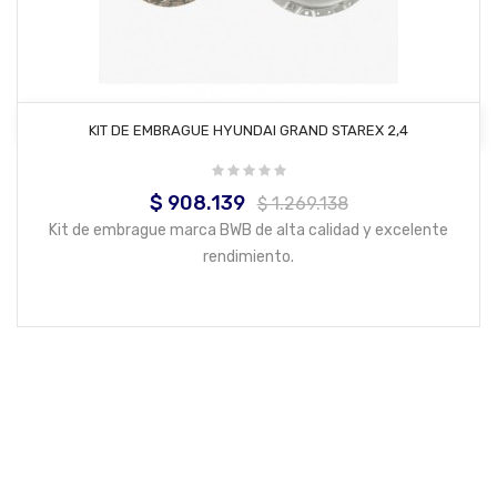
AÑADIR AL CARRITO
KIT DE EMBRAGUE HYUNDAI GRAND STAREX 2,4
$ 908.139
Precio
Precio
$ 1.269.138
base
Kit de embrague marca BWB de alta calidad y excelente
rendimiento.