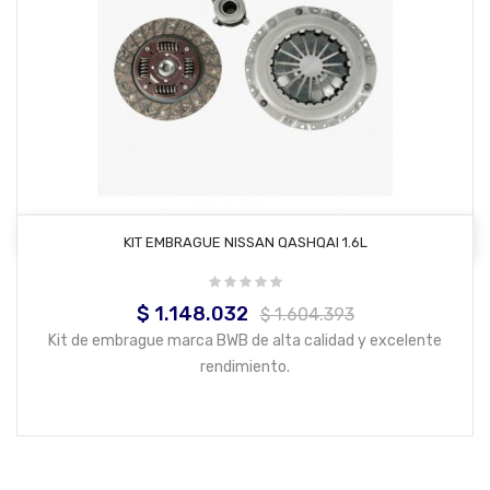
AÑADIR AL CARRITO
KIT EMBRAGUE NISSAN QASHQAI 1.6L
$ 1.148.032
Precio
Precio
$ 1.604.393
base
Kit de embrague marca BWB de alta calidad y excelente
rendimiento.