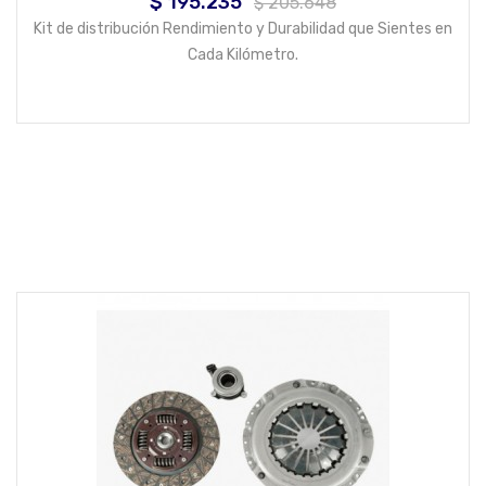
$ 195.235
Precio
Precio
$ 205.648
base
Kit de distribución Rendimiento y Durabilidad que Sientes en
Cada Kilómetro.