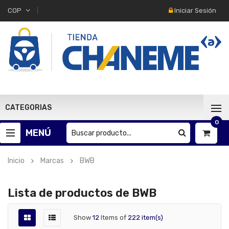
Iniciar Sesión
COP
CATEGORIAS
0
MENÚ
Inicio
Marcas
BWB
Lista de productos de BWB
Show
12
Items of
222 item(s)