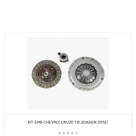
AÑADIR AL CARRITO
KIT. EMB CHEVRLT CRUZE 1.8 2DAGEN 2012/