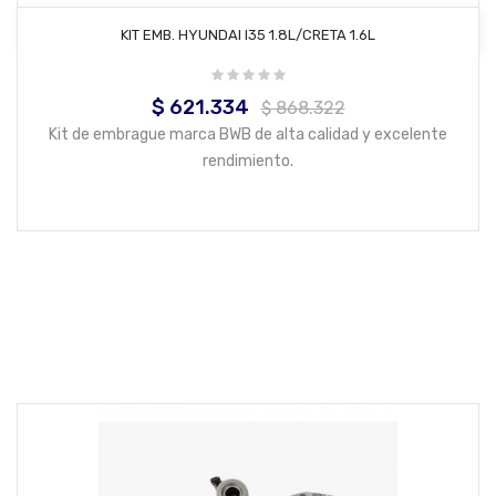
AÑADIR AL CARRITO
KIT EMB. HYUNDAI I35 1.8L/CRETA 1.6L
$ 621.334
Precio
Precio
$ 868.322
base
Kit de embrague marca BWB de alta calidad y excelente
rendimiento.