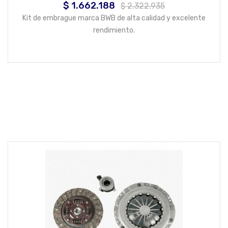
$ 1.662.188
Precio
Precio
$ 2.322.935
base
Kit de embrague marca BWB de alta calidad y excelente
rendimiento.