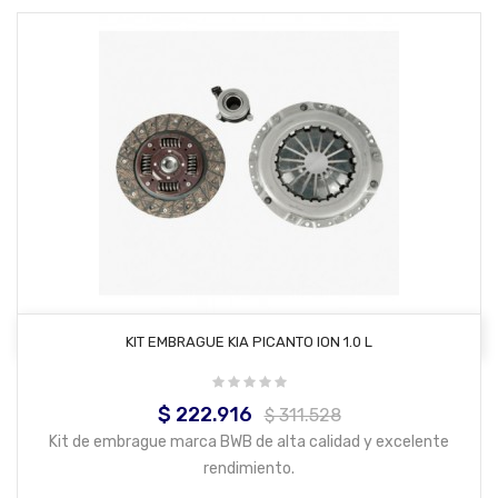
AÑADIR AL CARRITO
KIT EMBRAGUE KIA PICANTO ION 1.0 L
$ 222.916
Precio
Precio
$ 311.528
base
Kit de embrague marca BWB de alta calidad y excelente
rendimiento.