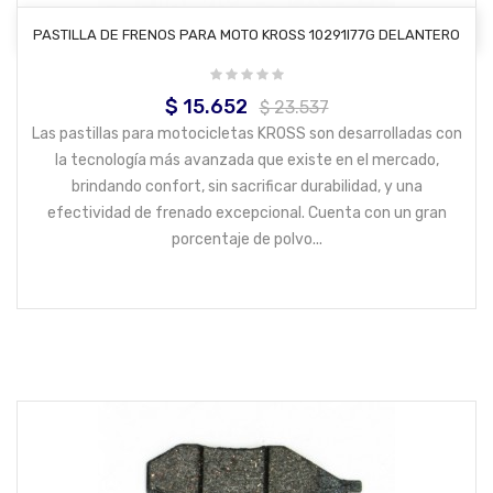
AÑADIR AL CARRITO
PASTILLA DE FRENOS PARA MOTO KROSS 10291I77G DELANTERO
$ 15.652
Precio
Precio
$ 23.537
base
Las pastillas para motocicletas KROSS son desarrolladas con
la tecnología más avanzada que existe en el mercado,
brindando confort, sin sacrificar durabilidad, y una
efectividad de frenado excepcional. Cuenta con un gran
porcentaje de polvo...