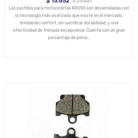
$ 15.652
Precio
Precio
$ 23.537
base
Las pastillas para motocicletas KROSS son desarrolladas con
la tecnología más avanzada que existe en el mercado,
brindando confort, sin sacrificar durabilidad, y una
efectividad de frenado excepcional. Cuenta con un gran
porcentaje de polvo...