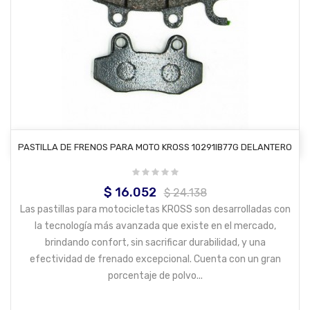
AÑADIR AL CARRITO
PASTILLA DE FRENOS PARA MOTO KROSS 10291IB77G DELANTERO
$ 16.052
Precio
Precio
$ 24.138
base
Las pastillas para motocicletas KROSS son desarrolladas con
la tecnología más avanzada que existe en el mercado,
brindando confort, sin sacrificar durabilidad, y una
efectividad de frenado excepcional. Cuenta con un gran
porcentaje de polvo...