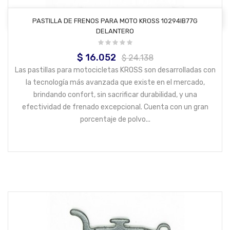
AÑADIR AL CARRITO
PASTILLA DE FRENOS PARA MOTO KROSS 10294IB77G
DELANTERO
$ 16.052
Precio
Precio
$ 24.138
base
Las pastillas para motocicletas KROSS son desarrolladas con
la tecnología más avanzada que existe en el mercado,
brindando confort, sin sacrificar durabilidad, y una
efectividad de frenado excepcional. Cuenta con un gran
porcentaje de polvo...