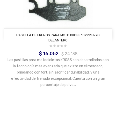
AÑADIR AL CARRITO
PASTILLA DE FRENOS PARA MOTO KROSS 10299IB77G
DELANTERO
$ 16.052
Precio
Precio
$ 24.138
base
Las pastillas para motocicletas KROSS son desarrolladas con
la tecnología más avanzada que existe en el mercado,
brindando confort, sin sacrificar durabilidad, y una
efectividad de frenado excepcional. Cuenta con un gran
porcentaje de polvo...