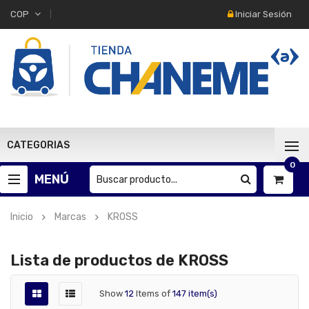
Iniciar Sesión
COP
CATEGORIAS
0
MENÚ
Inicio
Marcas
KROSS
Lista de productos de KROSS
Show
12
Items of
147 item(s)