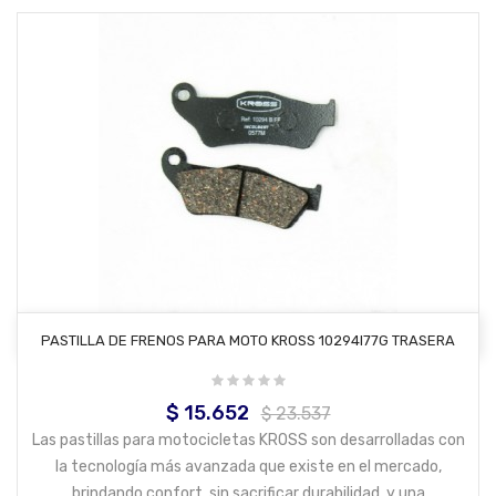
AÑADIR AL CARRITO
PASTILLA DE FRENOS PARA MOTO KROSS 10294I77G TRASERA
$ 15.652
Precio
Precio
$ 23.537
base
Las pastillas para motocicletas KROSS son desarrolladas con
la tecnología más avanzada que existe en el mercado,
brindando confort, sin sacrificar durabilidad, y una