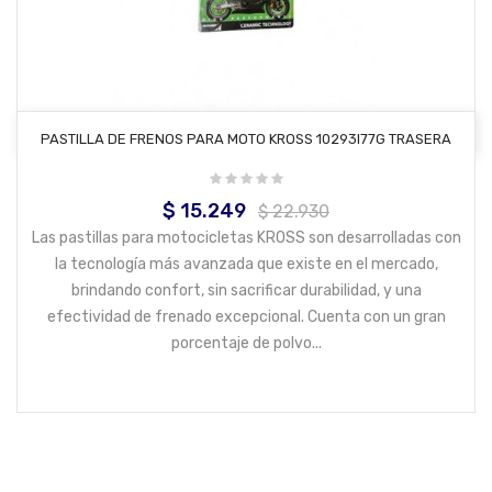
AÑADIR AL CARRITO
PASTILLA DE FRENOS PARA MOTO KROSS 10293I77G TRASERA
$ 15.249
Precio
Precio
$ 22.930
base
Las pastillas para motocicletas KROSS son desarrolladas con
la tecnología más avanzada que existe en el mercado,
brindando confort, sin sacrificar durabilidad, y una
efectividad de frenado excepcional. Cuenta con un gran
porcentaje de polvo...