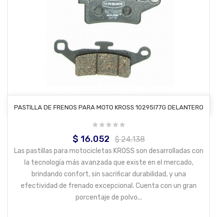
AÑADIR AL CARRITO
PASTILLA DE FRENOS PARA MOTO KROSS 10295I77G DELANTERO
$ 16.052
Precio
Precio
$ 24.138
base
Las pastillas para motocicletas KROSS son desarrolladas con
la tecnología más avanzada que existe en el mercado,
brindando confort, sin sacrificar durabilidad, y una
efectividad de frenado excepcional. Cuenta con un gran
porcentaje de polvo...