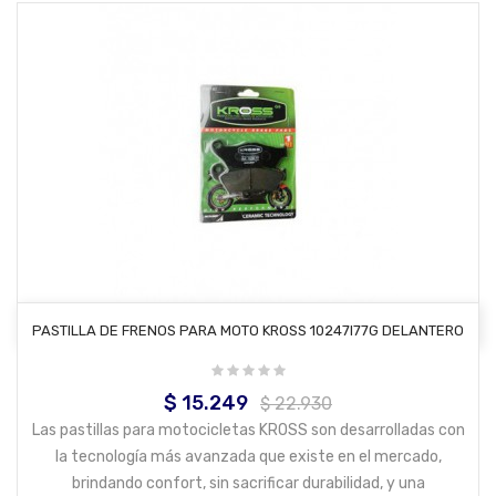
AÑADIR AL CARRITO
PASTILLA DE FRENOS PARA MOTO KROSS 10247I77G DELANTERO
$ 15.249
Precio
Precio
$ 22.930
base
Las pastillas para motocicletas KROSS son desarrolladas con
la tecnología más avanzada que existe en el mercado,
brindando confort, sin sacrificar durabilidad, y una