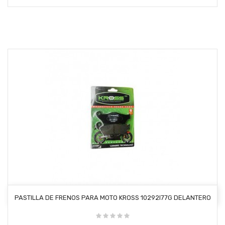
AÑADIR AL CARRITO
PASTILLA DE FRENOS PARA MOTO KROSS 10292I77G DELANTERO