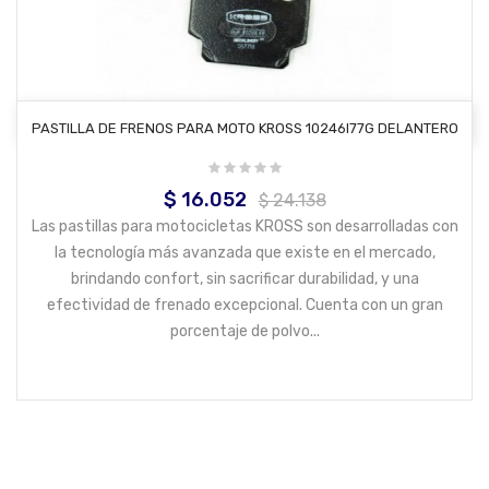
AÑADIR AL CARRITO
PASTILLA DE FRENOS PARA MOTO KROSS 10246I77G DELANTERO
$ 16.052
Precio
Precio
$ 24.138
base
Las pastillas para motocicletas KROSS son desarrolladas con
la tecnología más avanzada que existe en el mercado,
brindando confort, sin sacrificar durabilidad, y una
efectividad de frenado excepcional. Cuenta con un gran
porcentaje de polvo...