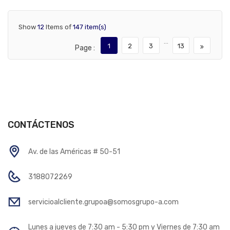
Show
12
Items of
147 item(s)
…
1
2
3
13
Page :
CONTÁCTENOS
Av. de las Américas # 50-51
3188072269
servicioalcliente.grupoa@somosgrupo-a.com
Lunes a jueves de 7:30 am - 5:30 pm y Viernes de 7:30 am