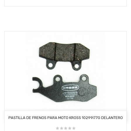
AÑADIR AL CARRITO
PASTILLA DE FRENOS PARA MOTO KROSS 10299I77G DELANTERO