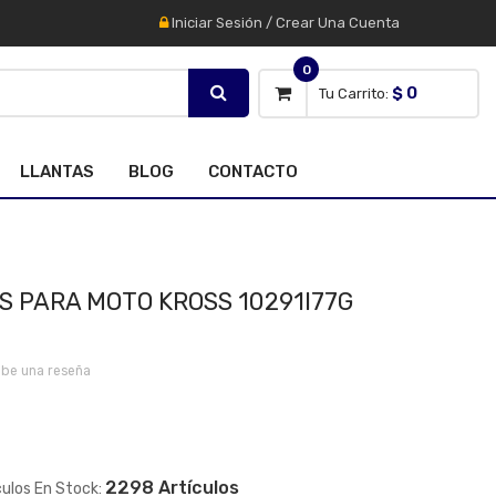
Iniciar Sesión
/
Crear Una Cuenta
0
$ 0
Tu Carrito:
LLANTAS
BLOG
CONTACTO
S PARA MOTO KROSS 10291I77G
ibe una reseña
2298 Artículos
culos En Stock: