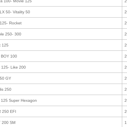
a 100- Movie 125
2
 LX 50- Vitality 50
2
125- Rocket
2
le 250- 300
2
t 125
2
 BOY 100
2
o 125- Like 200
2
150 GY
2
lis 250
2
 125 Super Hexagon
2
 250 EFI
2
 200 SM
1