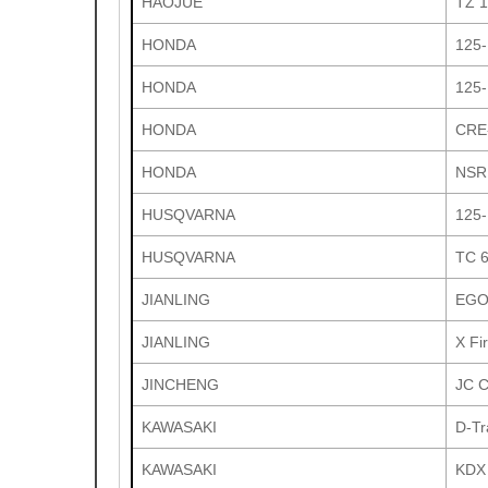
HAOJUE
TZ 
HONDA
125-
HONDA
125-
HONDA
CRE-
HONDA
NSR
HUSQVARNA
125-
HUSQVARNA
TC 6
JIANLING
EGO 
JIANLING
X Fi
JINCHENG
JC C
KAWASAKI
D-Tr
KAWASAKI
KDX 