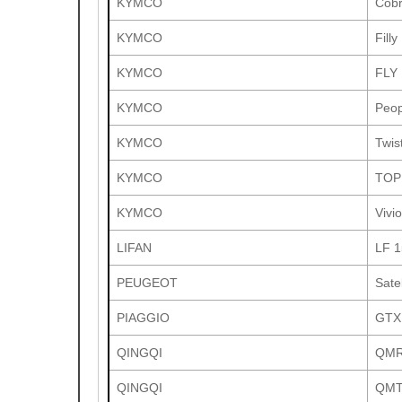
KYMCO
Cobr
KYMCO
Filly
KYMCO
FLY 
KYMCO
Peop
KYMCO
Twis
KYMCO
TOP
KYMCO
Vivi
LIFAN
LF 
PEUGEOT
Sate
PIAGGIO
GTX
QINGQI
QMR
QINGQI
QMT