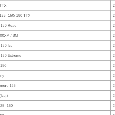
 TTX
2
25- 150/ 180 TTX
2
 180 Road
2
200XM / SM
2
180 Izq.
2
 150 Extreme
2
 180
2
riy
2
enero 125
2
(Izq.)
2
25- 150
2