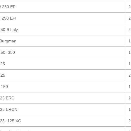
 250 EFI
2
 250 EFI
2
50-9 Italy
2
 Burgman
1
50- 350
1
125
1
125
2
 150
1
125 ERC
2
125 ERCN
1
25- 125 XC
2