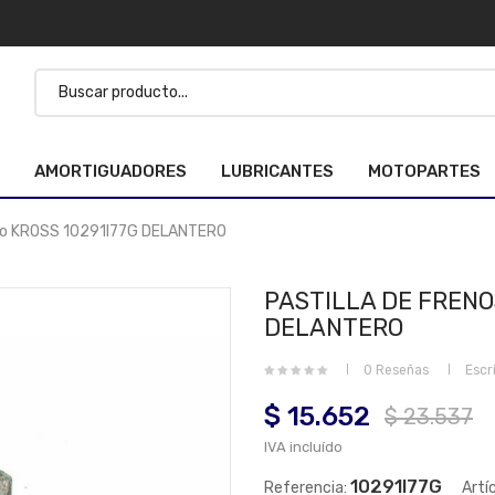
AMORTIGUADORES
LUBRICANTES
MOTOPARTES
oto KROSS 10291I77G DELANTERO
PASTILLA DE FRENO
DELANTERO
0 Reseñas
Escr
$ 15.652
$ 23.537
IVA incluído
10291I77G
Referencia:
Artí