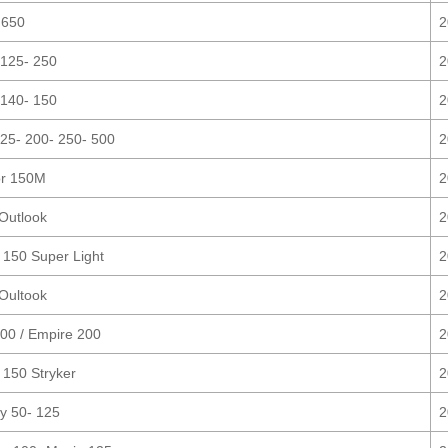
 650
2
125- 250
2
140- 150
2
25- 200- 250- 500
2
or 150M
2
Outlook
2
 150 Super Light
2
Oultook
2
00 / Empire 200
2
 150 Stryker
2
ty 50- 125
2