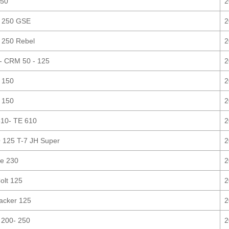
150
2
 250 GSE
2
 250 Rebel
2
 CRM 50 - 125
2
 150
2
 150
2
10- TE 610
2
125 T-7 JH Super
2
re 230
2
olt 125
2
acker 125
2
200- 250
2