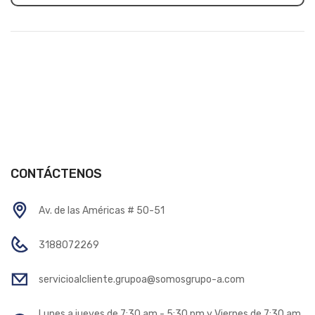
CONTÁCTENOS
Av. de las Américas # 50-51
3188072269
servicioalcliente.grupoa@somosgrupo-a.com
Lunes a jueves de 7:30 am - 5:30 pm y Viernes de 7:30 am