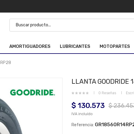
AMORTIGUADORES
LUBRICANTES
MOTOPARTES
 RP28
LLANTA GOODRIDE 1
0 Reseñas
Escr
$ 130.573
$ 236.45
IVA incluído
GR18560R14RP
Referencia: