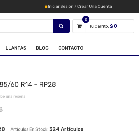
Iniciar Sesión
/
Crear Una Cuenta
0
$ 0
Tu Carrito:
LLANTAS
BLOG
CONTACTO
85/60 R14 - RP28
ibe una reseña
3
28
324 Artículos
Artículos En Stock: