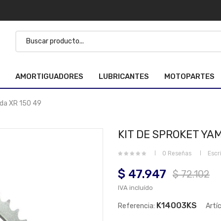
AMORTIGUADORES
LUBRICANTES
MOTOPARTES
da XR 150 49
KIT DE SPROKET YA
0 Reseñas
Escr
$ 47.947
$ 72.102
IVA incluído
K14003KS
Referencia:
Artí