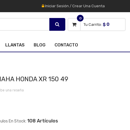
Iniciar Sesión
/
Crear Una Cuenta
0
$ 0
Tu Carrito:
LLANTAS
BLOG
CONTACTO
MAHA HONDA XR 150 49
ibe una reseña
108 Artículos
culos En Stock: